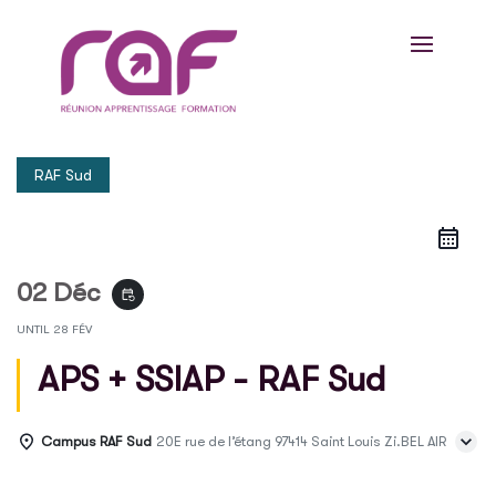
RAF Sud
02 Déc
event_repeat
UNTIL
28 FÉV
APS + SSIAP - RAF Sud
Campus RAF Sud
20E rue de l’étang 97414 Saint Louis Zi.BEL AIR