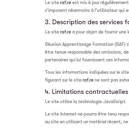
Le site
raf.re
est mis à jour régulièremen
s’imposent néanmoins à l’utilisateur qui e
3. Description des services f
Le site
raf.re
a pour objet de fournir une 
Réunion Apprentissage Formation (RAF) s’e
être tenue responsable des omissions, des 
partenaires qui lui fournissent ces inform
Tous les informations indiquées sur le sit
figurant sur le site
raf.re
ne sont pas exhau
4. Limitations contractuelle
Le site utilise la technologie JavaScript.
Le site Internet ne pourra être tenu respo
au site en utilisant un matériel récent, 