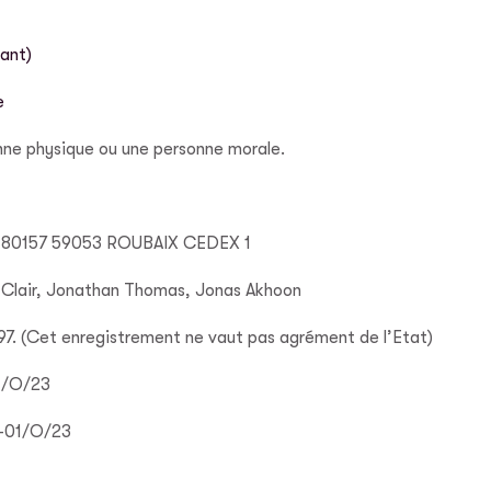
ant)
e
nne physique ou une personne morale.
BP 80157 59053 ROUBAIX CEDEX 1
e Clair, Jonathan Thomas, Jonas Akhoon
97. (Cet enregistrement ne vaut pas agrément de l’Etat)
1/O/23
-01/O/23