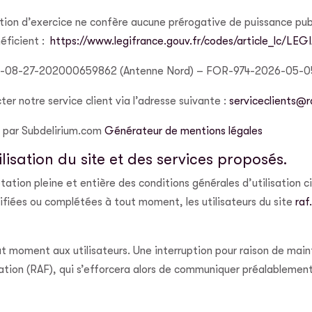
ation d’exercice ne confère aucune prérogative de puissance pub
néficient :
https://www.legifrance.gouv.fr/codes/article_lc/L
08-27-202000659862 (Antenne Nord) – FOR-974-2026-05-05
r notre service client via l’adresse suivante :
serviceclients@r
t par Subdelirium.com
Générateur de mentions légales
lisation du site et des services proposés.
tation pleine et entière des conditions générales d’utilisation c
difiées ou complétées à tout moment, les utilisateurs du site
raf
t moment aux utilisateurs. Une interruption pour raison de mai
ion (RAF), qui s’efforcera alors de communiquer préalablement a