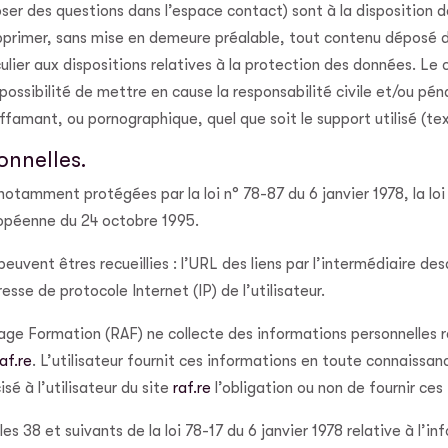
oser des questions dans l’espace contact) sont à la disposition d
upprimer, sans mise en demeure préalable, tout contenu déposé d
iculier aux dispositions relatives à la protection des données. L
ossibilité de mettre en cause la responsabilité civile et/ou pén
iffamant, ou pornographique, quel que soit le support utilisé (t
onnelles.
otamment protégées par la loi n° 78-87 du 6 janvier 1978, la loi
ropéenne du 24 octobre 1995.
 peuvent êtres recueillies : l’URL des liens par l’intermédiaire de
dresse de protocole Internet (IP) de l’utilisateur.
e Formation (RAF) ne collecte des informations personnelles rela
raf.re
. L’utilisateur fournit ces informations en toute connaiss
isé à l’utilisateur du site
raf.re
l’obligation ou non de fournir ces
 38 et suivants de la loi 78-17 du 6 janvier 1978 relative à l’inf