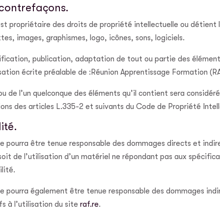
t contrefaçons.
 propriétaire des droits de propriété intellectuelle ou détient l
tes, images, graphismes, logo, icônes, sons, logiciels.
ication, publication, adaptation de tout ou partie des éléments
risation écrite préalable de :Réunion Apprentissage Formation (R
 ou de l’un quelconque des éléments qu’il contient sera consid
ns des articles L.335-2 et suivants du Code de Propriété Intell
ité.
 pourra être tenue responsable des dommages directs et indirect
 soit de l’utilisation d’un matériel ne répondant pas aux spécific
lité.
e pourra également être tenue responsable des dommages indir
 à l’utilisation du site
raf.re
.