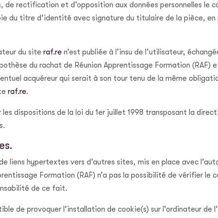
ès, de rectification et d’opposition aux données personnelles l
du titre d’identité avec signature du titulaire de la pièce, en 
ateur du site
raf.re
n’est publiée à l’insu de l’utilisateur, échan
hypothèse du rachat de Réunion Apprentissage Formation (RAF) et
ventuel acquéreur qui serait à son tour tenu de la même obligat
ite
raf.re
.
s dispositions de la loi du 1er juillet 1998 transposant la direct
s.
es.
e liens hypertextes vers d’autres sites, mis en place avec l’au
tissage Formation (RAF) n’a pas la possibilité de vérifier le co
abilité de ce fait.
ble de provoquer l’installation de cookie(s) sur l’ordinateur de l’