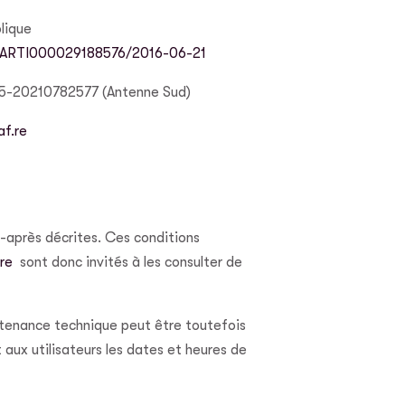
lique
EGIARTI000029188576/2016-06-21
-20210782577 (Antenne Sud)
af.re
i-après décrites. Ces conditions
.re
sont donc invités à les consulter de
ntenance technique peut être toutefois
ux utilisateurs les dates et heures de