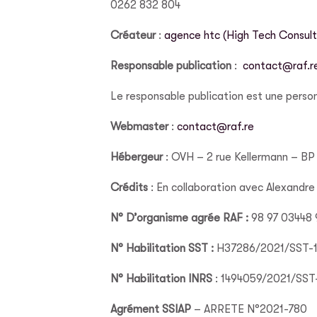
0262 832 804
Créateur
:
agence htc (High Tech Consult
Responsable publication
:
contact@raf.r
Le responsable publication est une perso
Webmaster
:
contact@raf.re
Hébergeur
: OVH – 2 rue Kellermann – 
Crédits
: En collaboration avec Alexandr
N° D’organisme agrée RAF :
98 97 03448 
N° Habilitation SST :
H37286/2021/SST-
N° Habilitation INRS
: 1494059/2021/SST
Agrément SSIAP
– ARRETE N°2021-780