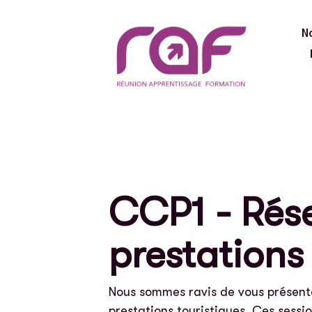
N
CCP1 - Rése
prestations
Nous sommes ravis de vous présent
prestations touristiques. Ces sess