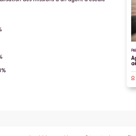
%
PA
%
A
a
98%