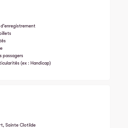
 d’enregistrement
illets
tés
ie
s passagers
cularités (ex : Handicap)
t, Sainte Clotilde