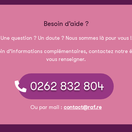
Besoin d’aide ?
Une question ? Un doute ? Nous sommes là pour vous !
in d’informations complémentaires, contactez notre é
vous renseigner.
0262 832 804
Ou par mail :
contact@raf.re