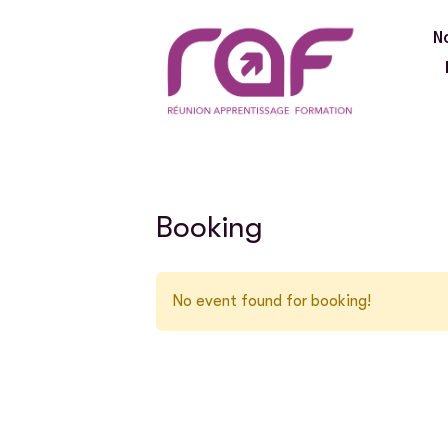
N
Booking
No event found for booking!